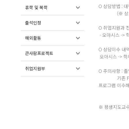
O
상담방법 : 
휴학 및 복학
(※ 상담일정
출석인정
O
취업지원과 
- 오아시스 ->
해외활동
O
상담이수 내
큰사람프로젝트
오아시스 -> 
취업지원부
O
주의사항 : 
기존 FAIL
프로그램 이수해
※ 평생지도교수