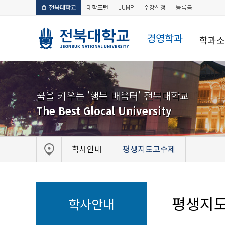
전북대학교
대학포털
JUMP
수강신청
등록금
경영학과
학과소
공지사
꿈을 키우는 '행복 배움터' 전북대학교
The Best Glocal University
학사안내
평생지도교수제
평생지
학사안내