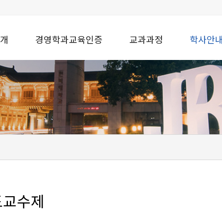
개
경영학과교육인증
교과과정
학사안
항
도교수제