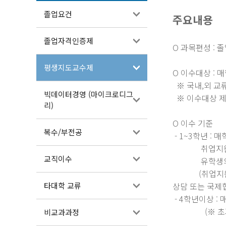
졸업요건
주요내용
졸업자격인증제
O 과목편성 :
평생지도교수제
O
이수대상 : 
※ 국내,외 교
빅데이터경영 (마이크로디그
※ 이수대상 제
리)
O
이수 기준
복수/부전공
- 1~3학년 :
취업지원과 전
교직이수
유학생의 경우
(취업지원과 전
타대학 교류
상담 또는 국제협
- 4학년이상 :
(※ 초과학기
비교과과정